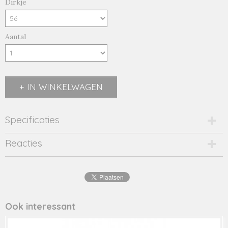
Dirkje
Aantal
IN WINKELWAGEN
Specificaties
Productcode
Reacties
2574-14758
EAN code
8720815
Productcode leverancier
46569
Ook interessant