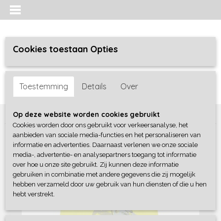
Cookies toestaan Opties
Inloggen
Registreren
UW WINKELWAGEN
Toestemming
Details
Over
Geen producten
(0)
Home
>
Jongens baby
>
shirts / polo's
>
Dirkje
Op deze website worden cookies gebruikt
Cookies worden door ons gebruikt voor verkeersanalyse, het
aanbieden van sociale media-functies en het personaliseren van
informatie en advertenties. Daarnaast verlenen we onze sociale
media-, advertentie- en analysepartners toegang tot informatie
over hoe u onze site gebruikt. Zij kunnen deze informatie
gebruiken in combinatie met andere gegevens die zij mogelijk
hebben verzameld door uw gebruik van hun diensten of die u hen
hebt verstrekt.