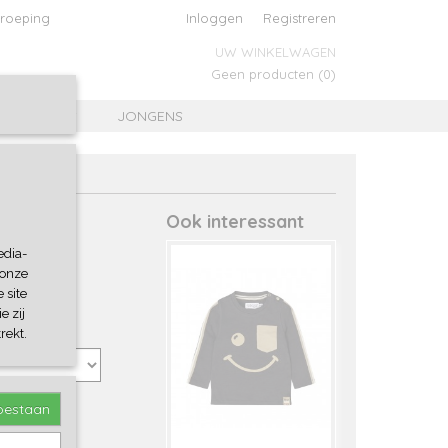
roeping
Inloggen
Registreren
UW WINKELWAGEN
Geen producten
(0)
MEISJES
JONGENS
Ook interessant
edia-
 onze
 site
e zij
rekt.
toestaan