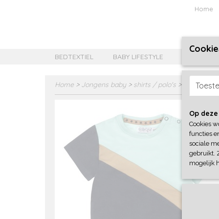
Home
Cookie
BEDTEXTIEL
BABY LIFESTYLE
MEISJES B
Home
>
Jongens baby
>
shirts / polo's
>
Dirkje
Toest
Op deze
Cookies w
functies e
sociale me
gebruikt. 
mogelijk 