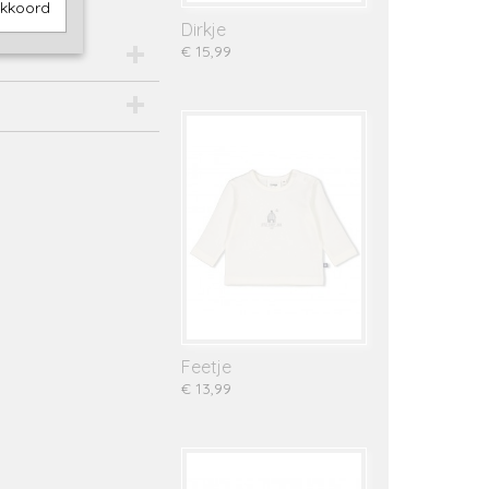
akkoord
Dirkje
€ 15,99
Feetje
€ 13,99