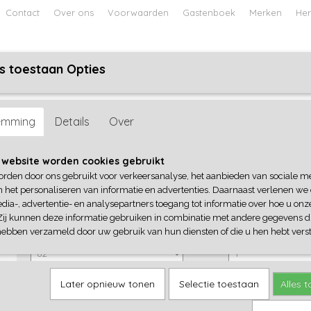
Contact
Over ons
Voorwaarden
Gastenboek
Merken
Her
s toestaan Opties
ABY
JONGENS BABY
UNISEX BABY
FEETJE PYJAMA
emming
Details
Over
Dirkje
 website worden cookies gebruikt
orden door ons gebruikt voor verkeersanalyse, het aanbieden van sociale m
€ 16,99
(inclusief btw 21%)
n het personaliseren van informatie en advertenties. Daarnaast verlenen we
dia-, advertentie- en analysepartners toegang tot informatie over hoe u onze
✓
Op voorraad
Zij kunnen deze informatie gebruiken in combinatie met andere gegevens di
Dirkje
Aantal
hebben verzameld door uw gebruik van hun diensten of die u hen hebt verst
Later opnieuw tonen
Selectie toestaan
Alles 
IN WINKELWAGEN