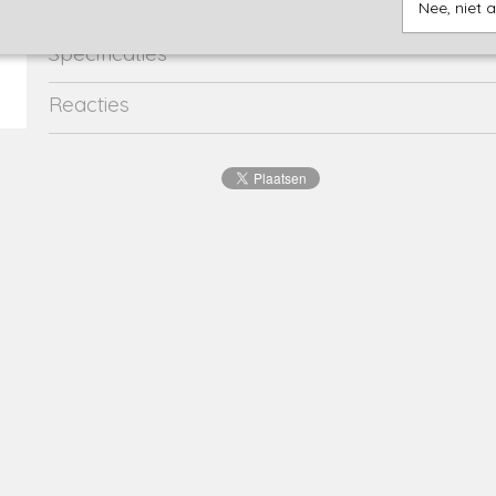
Nee, niet 
Specificaties
Productcode
2732-15636
Reacties
EAN code
8720815
Productcode leverancier
46729