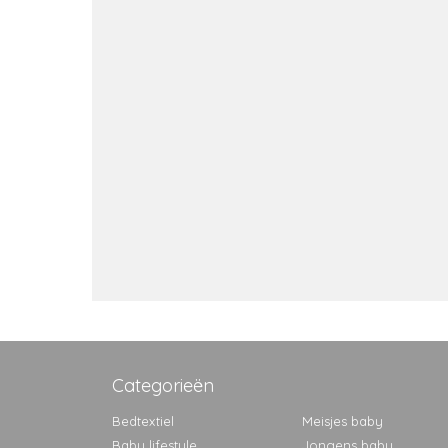
Categorieën
Bedtextiel
Meisjes baby
Baby lifestyle
Jongens baby