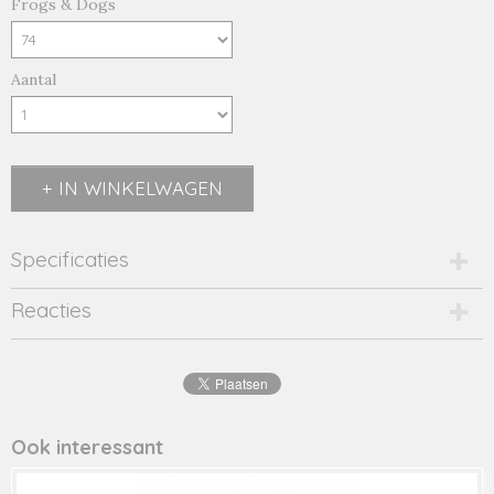
Frogs & Dogs
Aantal
IN WINKELWAGEN
Specificaties
Productcode
Reacties
23033015-15885
EAN code
8716662
Productcode leverancier
23033015
Ook interessant