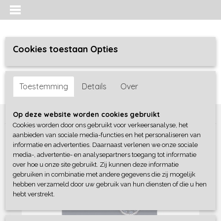
Cookies toestaan Opties
Inloggen
Registreren
UW WINKELWAGEN
Toestemming
Details
Over
Geen producten
(0)
Home
>
Jongens baby
>
shirts / polo's
>
Frogs & Dogs
Op deze website worden cookies gebruikt
Cookies worden door ons gebruikt voor verkeersanalyse, het
aanbieden van sociale media-functies en het personaliseren van
informatie en advertenties. Daarnaast verlenen we onze sociale
media-, advertentie- en analysepartners toegang tot informatie
over hoe u onze site gebruikt. Zij kunnen deze informatie
gebruiken in combinatie met andere gegevens die zij mogelijk
hebben verzameld door uw gebruik van hun diensten of die u hen
hebt verstrekt.