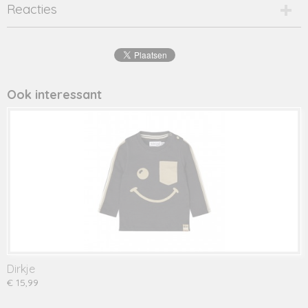
Productcode
Reacties
pelle bleach-16116
EAN code
8720001
Productcode leverancier
pelle bleach
Ook interessant
Dirkje
€ 15,99