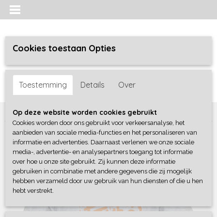
Cookies toestaan Opties
Inloggen
Registreren
UW WINKELWAGEN
Toestemming
Details
Over
Geen producten
(0)
Home
>
Jongens baby
>
shirts / polo's
>
4President
Op deze website worden cookies gebruikt
Cookies worden door ons gebruikt voor verkeersanalyse, het
aanbieden van sociale media-functies en het personaliseren van
informatie en advertenties. Daarnaast verlenen we onze sociale
media-, advertentie- en analysepartners toegang tot informatie
over hoe u onze site gebruikt. Zij kunnen deze informatie
gebruiken in combinatie met andere gegevens die zij mogelijk
hebben verzameld door uw gebruik van hun diensten of die u hen
hebt verstrekt.