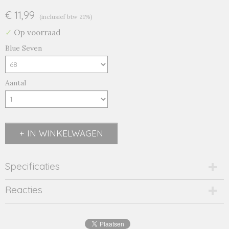
€ 11,99
(inclusief btw 21%)
✓
Op voorraad
Blue Seven
Aantal
IN WINKELWAGEN
Specificaties
Productcode
Reacties
977627/n-19206
Productcode leverancier
977627/n