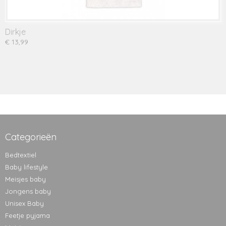
Dirkje
€ 13,99
Categorieën
Bedtextiel
Baby lifestyle
Meisjes baby
Jongens baby
Unisex Baby
Feetje pyjama