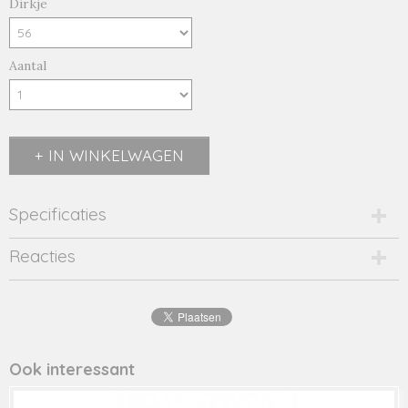
Dirkje
Aantal
IN WINKELWAGEN
Specificaties
Productcode
Reacties
R50647-35-19928
EAN code
8720815
Productcode leverancier
R50647
Ook interessant