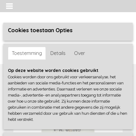
Cookies toestaan Opties
Inloggen
Registreren
UW WINKELWAGEN
Toestemming
Details
Over
Geen producten
(0)
Home
>
Jongens baby
>
shirts / polo's
>
Dirkje
Op deze website worden cookies gebruikt
Cookies worden door ons gebruikt voor verkeersanalyse, het
aanbieden van sociale media-functies en het personaliseren van
informatie en advertenties. Daarnaast verlenen we onze sociale
media-, advertentie- en analysepartners toegang tot informatie
over hoe u onze site gebruikt. Zij kunnen deze informatie
gebruiken in combinatie met andere gegevens die zij mogelijk
hebben verzameld door uw gebruik van hun diensten of die u hen
hebt verstrekt.