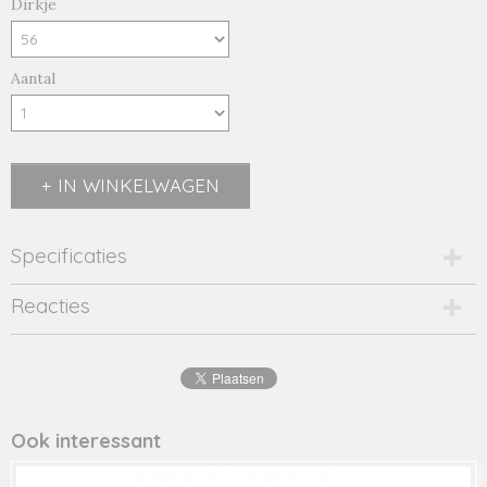
Dirkje
Aantal
IN WINKELWAGEN
Specificaties
Productcode
Reacties
Q52574-21502
Productcode leverancier
Q52574
Ook interessant