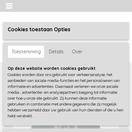
Cookies toestaan Opties
Inloggen
Registreren
UW WINKELWAGEN
Toestemming
Details
Over
Geen producten
(0)
Home
>
Jongens baby
>
shirts / polo's
>
Dirkje
Op deze website worden cookies gebruikt
Cookies worden door ons gebruikt voor verkeersanalyse, het
aanbieden van sociale media-functies en het personaliseren van
informatie en advertenties. Daarnaast verlenen we onze sociale
media-, advertentie- en analysepartners toegang tot informatie
over hoe u onze site gebruikt. Zij kunnen deze informatie
gebruiken in combinatie met andere gegevens die zij mogelijk
hebben verzameld door uw gebruik van hun diensten of die u hen
hebt verstrekt.