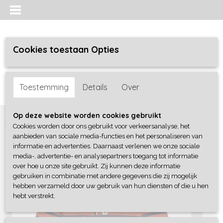
Cookies toestaan Opties
Inloggen
Registreren
UW WINKELWAGEN
Toestemming
Details
Over
Geen producten
(0)
Home
>
Jongens baby
>
Sweaters / Truien / Vesten
>
Dirkje
Op deze website worden cookies gebruikt
Cookies worden door ons gebruikt voor verkeersanalyse, het
aanbieden van sociale media-functies en het personaliseren van
informatie en advertenties. Daarnaast verlenen we onze sociale
media-, advertentie- en analysepartners toegang tot informatie
over hoe u onze site gebruikt. Zij kunnen deze informatie
gebruiken in combinatie met andere gegevens die zij mogelijk
hebben verzameld door uw gebruik van hun diensten of die u hen
hebt verstrekt.