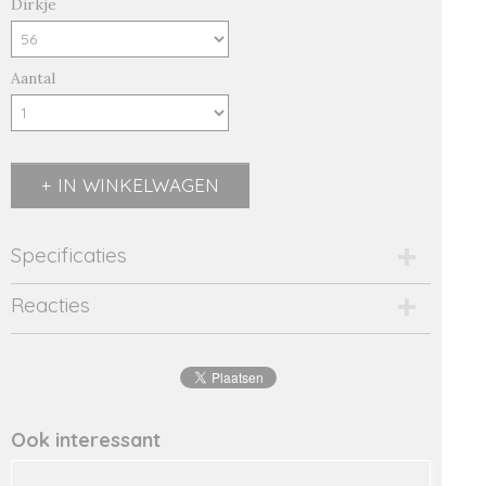
Dirkje
Aantal
IN WINKELWAGEN
Specificaties
Productcode
Reacties
2545-14568
EAN code
8719975
Productcode leverancier
44608
Ook interessant