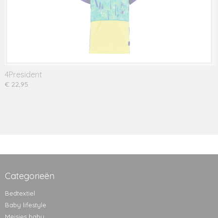
4President
€ 22,95
Categorieën
Bedtextiel
Baby lifestyle
Meisjes baby