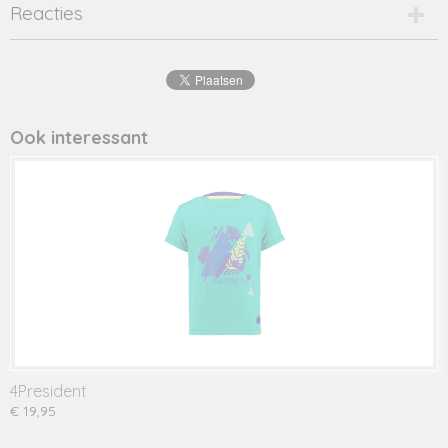
Productcode
Reacties
eros-20719
EAN code
8720001
Productcode leverancier
eros
Ook interessant
4President
€ 19,95