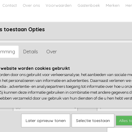
Contact
Over ons
Voorwaarden
Gastenboek
Merken
Her
s toestaan Opties
ABY
JONGENS BABY
UNISEX BABY
FEETJE PYJAMA
esident
emming
Details
Over
4President
 website worden cookies gebruikt
orden door ons gebruikt voor verkeersanalyse, het aanbieden van sociale m
€ 19,95
(inclusief btw 21%)
n het personaliseren van informatie en advertenties. Daarnaast verlenen we
dia-, advertentie- en analysepartners toegang tot informatie over hoe u onze
✓
Op voorraad
Zij kunnen deze informatie gebruiken in combinatie met andere gegevens di
4President
Aantal
hebben verzameld door uw gebruik van hun diensten of die u hen hebt verst
Later opnieuw tonen
Selectie toestaan
Alles 
IN WINKELWAGEN