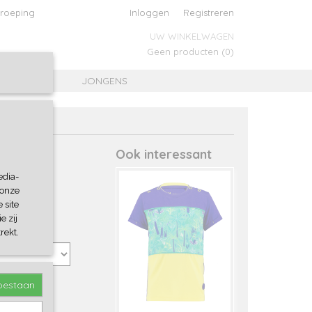
roeping
Inloggen
Registreren
UW WINKELWAGEN
Geen producten
(0)
MEISJES
JONGENS
Ook interessant
edia-
 onze
 site
e zij
rekt.
toestaan