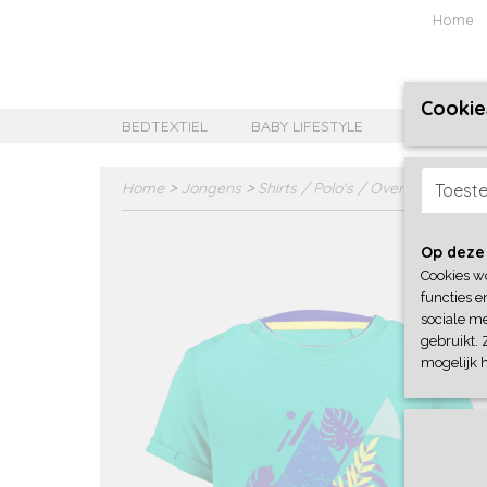
Home
Cookie
BEDTEXTIEL
BABY LIFESTYLE
MEISJES B
Home
>
Jongens
>
Shirts / Polo's / Overhemd
>
4Pr
Toest
Op deze
Cookies w
functies e
sociale me
gebruikt. 
mogelijk 