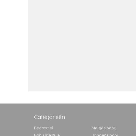
Categorieën
Bedtextiel
Meisjes baby
Baby lifestyle
Jongens baby