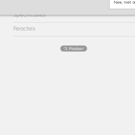
Nee, niet 
Specificaties
Productcode
erjon-20713
Reacties
EAN code
8720001
Productcode leverancier
erjon