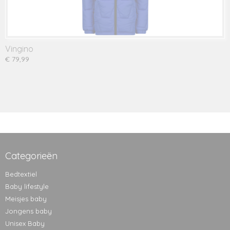
Vingino
€ 79,99
Categorieën
Bedtextiel
Baby lifestyle
Meisjes baby
Jongens baby
Unisex Baby