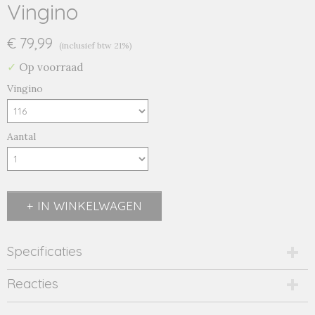
Vingino
€ 79,99
(inclusief btw 21%)
✓
Op voorraad
Vingino
Aantal
IN WINKELWAGEN
Specificaties
Productcode
Reacties
AW24KBN10005-221
Productcode leverancier