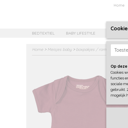
Home
Cookie
BEDTEXTIEL
BABY LIFESTYLE
MEISJES B
Home
>
Meisjes baby
>
boxpakjes / rompers
>
4Pre
Toest
Op deze
Cookies w
functies e
sociale me
gebruikt. 
mogelijk 