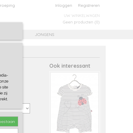
roeping
Inloggen
Registreren
UW WINKELWAGEN
Geen producten
(0)
MEISJES
JONGENS
Ook interessant
edia-
 onze
 site
e zij
rekt.
toestaan