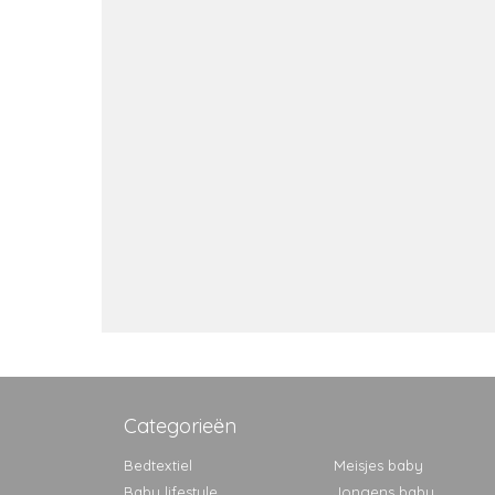
Categorieën
Bedtextiel
Meisjes baby
Baby lifestyle
Jongens baby