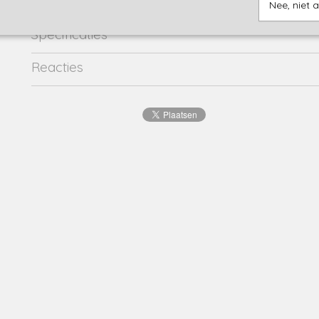
Nee, niet 
Specificaties
Productcode
lieve-16848
Reacties
EAN code
8720001
Productcode leverancier
lieve