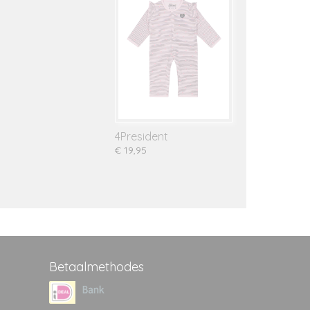
4President
€ 19,95
Betaalmethodes