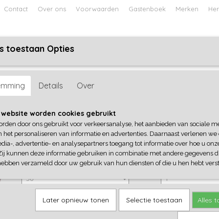
Contact
Over ons
Voorwaarden
Gastenboek
Merken
Her
s toestaan Opties
ABY
JONGENS BABY
UNISEX BABY
FEETJE PYJAMA
sident
emming
Details
Over
4President
 website worden cookies gebruikt
orden door ons gebruikt voor verkeersanalyse, het aanbieden van sociale m
€ 17,95
(inclusief btw 21%)
n het personaliseren van informatie en advertenties. Daarnaast verlenen we
dia-, advertentie- en analysepartners toegang tot informatie over hoe u onze
✓
Op voorraad
Zij kunnen deze informatie gebruiken in combinatie met andere gegevens di
4President
Aantal
hebben verzameld door uw gebruik van hun diensten of die u hen hebt verst
Later opnieuw tonen
Selectie toestaan
Alles 
IN WINKELWAGEN