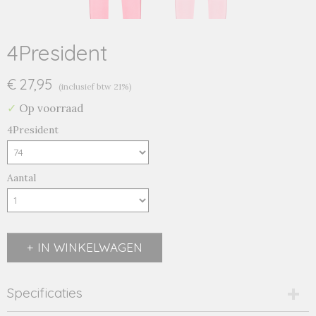
4President
€ 27,95
(inclusief btw 21%)
✓
Op voorraad
4President
Aantal
IN WINKELWAGEN
Specificaties