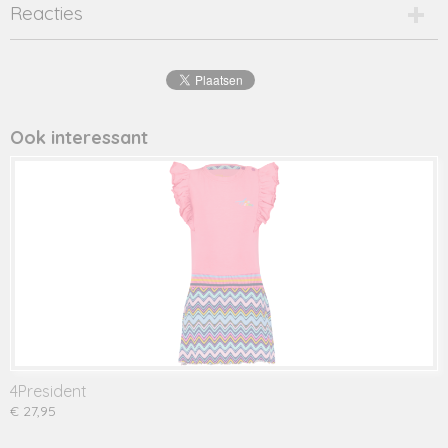
Productcode
Reacties
cali-1-16227
EAN code
8720001
Productcode leverancier
cali
Ook interessant
4President
€ 27,95