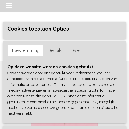
Cookies toestaan Opties
Inloggen
Registreren
UW WINKELWAGEN
Toestemming
Details
Over
Geen producten
(0)
Home
>
Meisjes baby
>
broeken / leggings
>
4President
Op deze website worden cookies gebruikt
Cookies worden door ons gebruikt voor verkeersanalyse, het
aanbieden van sociale media-functies en het personaliseren van
informatie en advertenties. Daarnaast verlenen we onze sociale
media-, advertentie- en analysepartners toegang tot informatie
over hoe u onze site gebruikt. Zij kunnen deze informatie
gebruiken in combinatie met andere gegevens die zij mogelijk
hebben verzameld door uw gebruik van hun diensten of die u hen
hebt verstrekt.