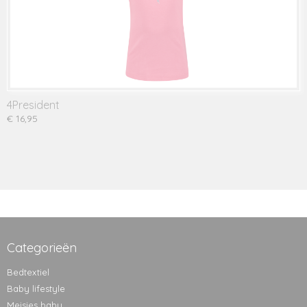
4President
€ 16,95
Categorieën
Bedtextiel
Baby lifestyle
Meisjes baby