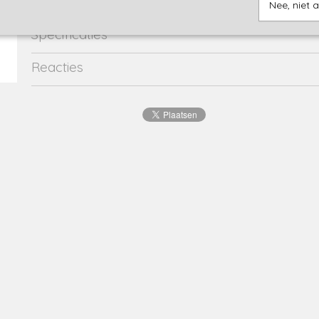
Nee, niet 
Specificaties
Productcode
R50309-31-19533
Reacties
EAN code
8720815
Productcode leverancier
50309