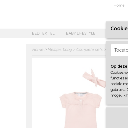
Home
Cookie
BEDTEXTIEL
BABY LIFESTYLE
MEISJES B
Home
>
Meisjes baby
>
Complete sets
>
Dirkje
Toest
Op deze
Cookies w
functies e
sociale me
gebruikt. 
mogelijk 