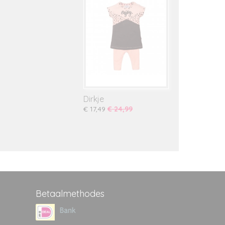
Dirkje
€ 17,49
€ 24,99
Betaalmethodes