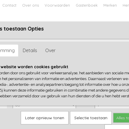
Contact
Over ons
Voorwaarden
Gastenboek
Merken
Her
s toestaan Opties
ABY
JONGENS BABY
UNISEX BABY
FEETJE PYJAMA
emming
Details
Over
Dirkje
 website worden cookies gebruikt
orden door ons gebruikt voor verkeersanalyse, het aanbieden van sociale m
€ 24,99
(inclusief btw 21%)
n het personaliseren van informatie en advertenties. Daarnaast verlenen we
dia-, advertentie- en analysepartners toegang tot informatie over hoe u onze
✓
Op voorraad
Zij kunnen deze informatie gebruiken in combinatie met andere gegevens di
Dirkje
Aantal
hebben verzameld door uw gebruik van hun diensten of die u hen hebt verst
Later opnieuw tonen
Selectie toestaan
Alles 
IN WINKELWAGEN