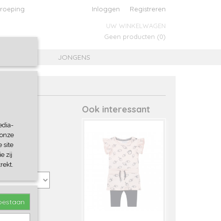
roeping
Inloggen
Registreren
UW WINKELWAGEN
Geen producten
(0)
MEISJES
JONGENS
Ook interessant
edia-
 onze
 site
e zij
rekt.
toestaan