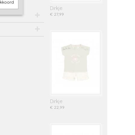
akkoord
Dirkje
€ 27,99
Dirkje
€ 22,99