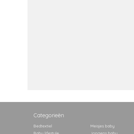
Categorieën
Bedtextiel
Meisjes baby
Baby lifestyle
Jongens baby