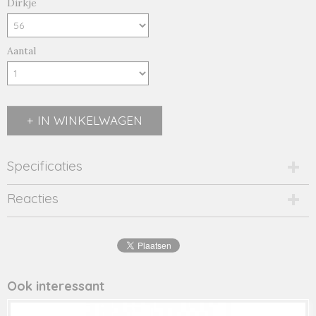
Dirkje
Aantal
IN WINKELWAGEN
Specificaties
Productcode
Reacties
48371-17291
Productcode leverancier
48371
Ook interessant