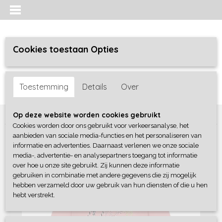
Cookies toestaan Opties
Inloggen
Registreren
UW WINKELWAGEN
Toestemming
Details
Over
Geen producten
(0)
Home
>
Meisjes baby
>
Sweaters / Truien / Vesten
>
Dirkje
Op deze website worden cookies gebruikt
Cookies worden door ons gebruikt voor verkeersanalyse, het
aanbieden van sociale media-functies en het personaliseren van
informatie en advertenties. Daarnaast verlenen we onze sociale
media-, advertentie- en analysepartners toegang tot informatie
over hoe u onze site gebruikt. Zij kunnen deze informatie
gebruiken in combinatie met andere gegevens die zij mogelijk
hebben verzameld door uw gebruik van hun diensten of die u hen
hebt verstrekt.