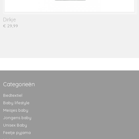
Dirkje
€ 29,99
Categorieën
Bedtextiel
Baby lifestyle
Meisjes baby
Jongens baby
Unisex Baby
Feetje pyjama