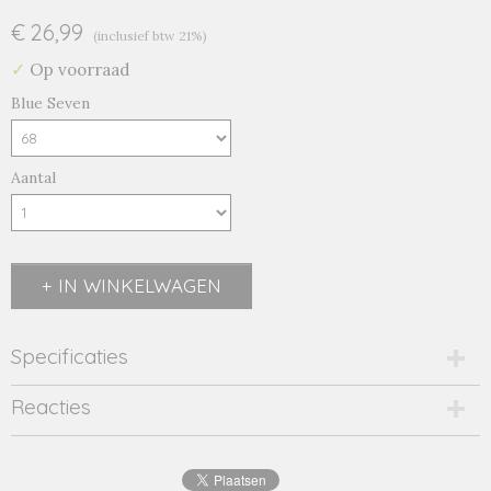
€ 26,99
(inclusief btw 21%)
✓
Op voorraad
Blue Seven
Aantal
IN WINKELWAGEN
Specificaties
Productcode
Reacties
960038/n-17726
Productcode leverancier
960038