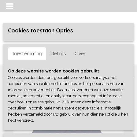
Cookies toestaan Opties
Inloggen
Registreren
UW WINKELWAGEN
Toestemming
Details
Over
Geen producten
(0)
Home
>
Meisjes baby
>
Sweaters / Truien / Vesten
>
Blue Seven
Op deze website worden cookies gebruikt
Cookies worden door ons gebruikt voor verkeersanalyse, het
aanbieden van sociale media-functies en het personaliseren van
informatie en advertenties. Daarnaast verlenen we onze sociale
media-, advertentie- en analysepartners toegang tot informatie
over hoe u onze site gebruikt. Zij kunnen deze informatie
gebruiken in combinatie met andere gegevens die zij mogelijk
hebben verzameld door uw gebruik van hun diensten of die u hen
hebt verstrekt.