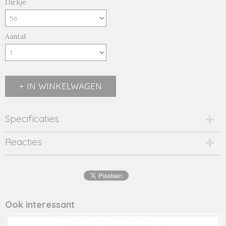
Dirkje
Aantal
IN WINKELWAGEN
Specificaties
Productcode
Reacties
Q52362-21768
Productcode leverancier
Q52362
Ook interessant