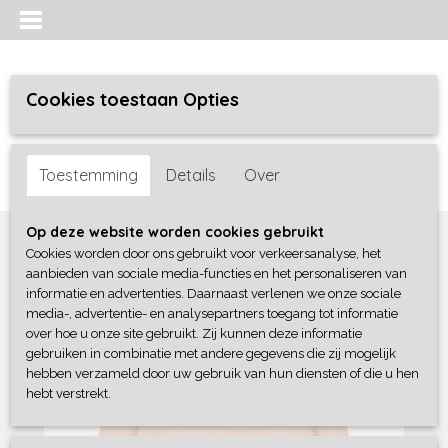
Cookies toestaan Opties
Inloggen
Registreren
UW WINKELWAGEN
Toestemming
Details
Over
Geen producten
(0)
Home
>
Meisjes baby
>
Sweaters / Truien / Vesten
>
Dirkje
Op deze website worden cookies gebruikt
Cookies worden door ons gebruikt voor verkeersanalyse, het
aanbieden van sociale media-functies en het personaliseren van
informatie en advertenties. Daarnaast verlenen we onze sociale
media-, advertentie- en analysepartners toegang tot informatie
over hoe u onze site gebruikt. Zij kunnen deze informatie
gebruiken in combinatie met andere gegevens die zij mogelijk
hebben verzameld door uw gebruik van hun diensten of die u hen
hebt verstrekt.