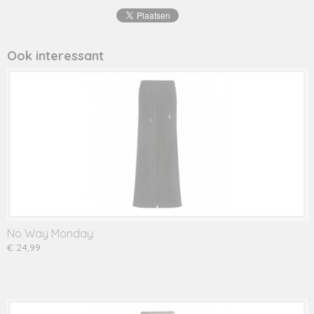
8719975
Productcode leverancier
U44066
Ook interessant
No Way Monday
€ 24,99