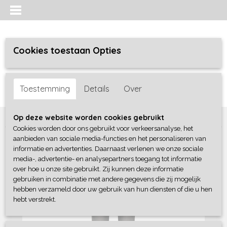
Cookies toestaan Opties
Inloggen
Registreren
UW WINKELWAGEN
Toestemming
Details
Over
Geen producten
(0)
Home
>
Meisjes
>
broeken
>
No Way Monday
Op deze website worden cookies gebruikt
Cookies worden door ons gebruikt voor verkeersanalyse, het
aanbieden van sociale media-functies en het personaliseren van
informatie en advertenties. Daarnaast verlenen we onze sociale
media-, advertentie- en analysepartners toegang tot informatie
over hoe u onze site gebruikt. Zij kunnen deze informatie
gebruiken in combinatie met andere gegevens die zij mogelijk
hebben verzameld door uw gebruik van hun diensten of die u hen
hebt verstrekt.