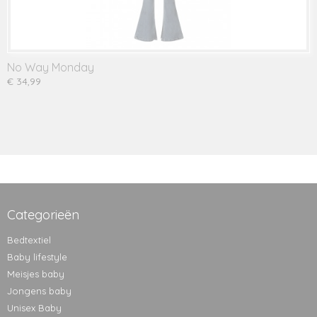
No Way Monday
€ 34,99
Categorieën
Bedtextiel
Baby lifestyle
Meisjes baby
Jongens baby
Unisex Baby