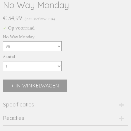
No Way Monday
€ 34,99
(inclusief btw 21%)
✓
Op voorraad
No Way Monday
Aantal
IN WINKELWAGEN
Specificaties
Productcode
Reacties
2338-13290
EAN code