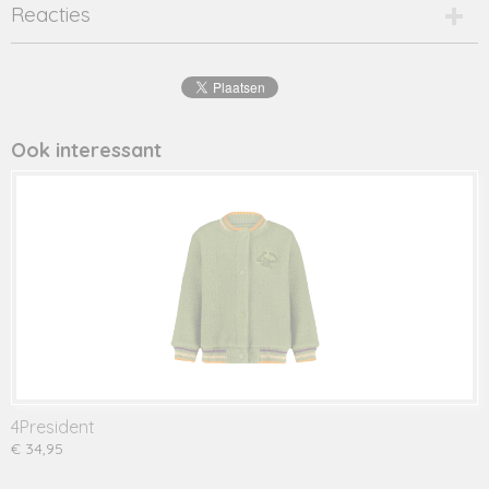
Productcode
Reacties
diede/green-1-18543
Productcode leverancier
diede/green
Ook interessant
4President
€ 34,95