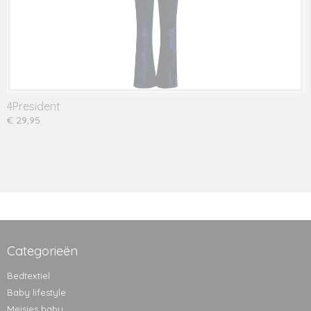
4President
€ 29,95
Categorieën
Bedtextiel
Baby lifestyle
Meisjes baby