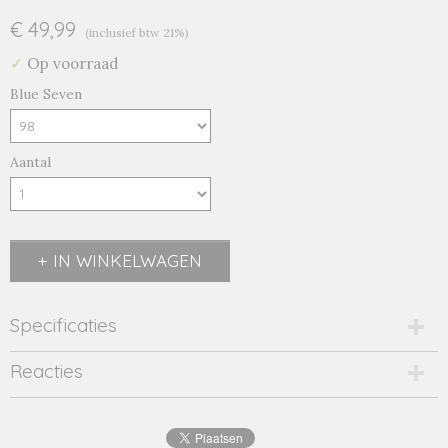
€ 49,99
(inclusief btw 21%)
✓
Op voorraad
Blue Seven
Aantal
IN WINKELWAGEN
Specificaties
Productcode
Reacties
1934-10933
EAN code
4063948