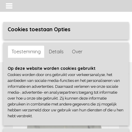
Cookies toestaan Opties
Inloggen
Registreren
UW WINKELWAGEN
Toestemming
Details
Over
Geen producten
(0)
Home
>
Meisjes
>
Jassen / bodywarmers
>
Blue Seven
Op deze website worden cookies gebruikt
Cookies worden door ons gebruikt voor verkeersanalyse, het
aanbieden van sociale media-functies en het personaliseren van
informatie en advertenties. Daarnaast verlenen we onze sociale
media-, advertentie- en analysepartners toegang tot informatie
over hoe u onze site gebruikt. Zij kunnen deze informatie
gebruiken in combinatie met andere gegevens die zij mogelijk
hebben verzameld door uw gebruik van hun diensten of die u hen
hebt verstrekt.