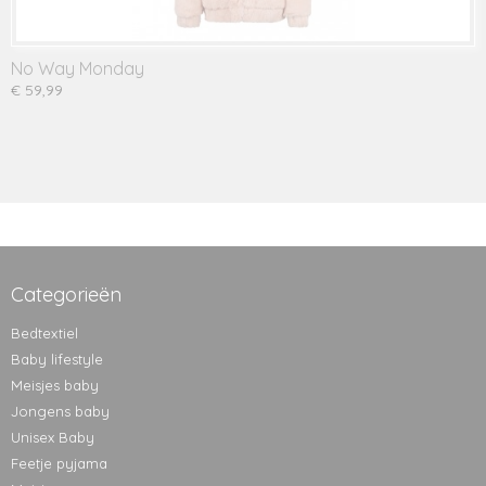
No Way Monday
€ 59,99
Categorieën
Bedtextiel
Baby lifestyle
Meisjes baby
Jongens baby
Unisex Baby
Feetje pyjama