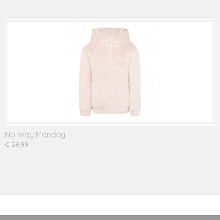
No Way Monday
€ 59,99