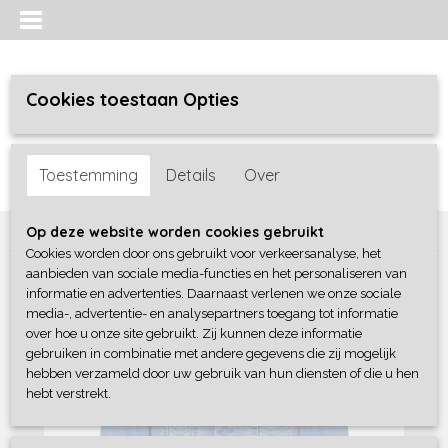
Cookies toestaan Opties
Inloggen
Registreren
UW WINKELWAGEN
Toestemming
Details
Over
Geen producten
(0)
Home
>
Meisjes
>
Jassen / bodywarmers
>
B-Nosy
Op deze website worden cookies gebruikt
Cookies worden door ons gebruikt voor verkeersanalyse, het
aanbieden van sociale media-functies en het personaliseren van
informatie en advertenties. Daarnaast verlenen we onze sociale
media-, advertentie- en analysepartners toegang tot informatie
over hoe u onze site gebruikt. Zij kunnen deze informatie
gebruiken in combinatie met andere gegevens die zij mogelijk
hebben verzameld door uw gebruik van hun diensten of die u hen
hebt verstrekt.