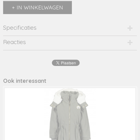
IN WINKELWAGEN
Specificaties
Productcode
Reacties
2364-13456
EAN code
8720173
Productcode leverancier
y208-5390
Ook interessant