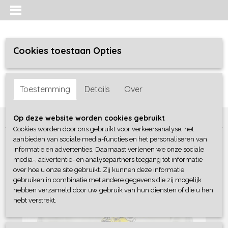
Cookies toestaan Opties
Inloggen
Registreren
UW WINKELWAGEN
Toestemming
Details
Over
Geen producten
(0)
Home
>
Meisjes
>
Shirts / Tunieken / Blouses
>
Blue Seven
Op deze website worden cookies gebruikt
Cookies worden door ons gebruikt voor verkeersanalyse, het
aanbieden van sociale media-functies en het personaliseren van
informatie en advertenties. Daarnaast verlenen we onze sociale
media-, advertentie- en analysepartners toegang tot informatie
over hoe u onze site gebruikt. Zij kunnen deze informatie
gebruiken in combinatie met andere gegevens die zij mogelijk
hebben verzameld door uw gebruik van hun diensten of die u hen
hebt verstrekt.