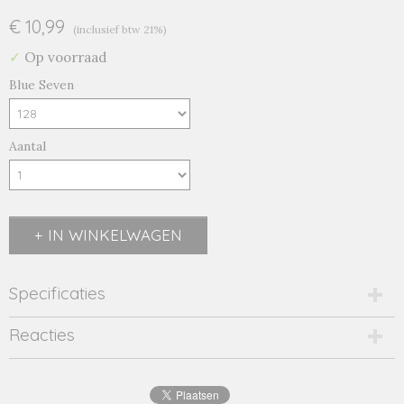
€ 10,99
(inclusief btw 21%)
✓
Op voorraad
Blue Seven
Aantal
IN WINKELWAGEN
Specificaties
Productcode
Reacties
750610/wit-7198
EAN code
4055852613942