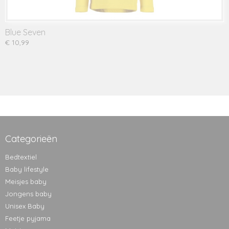
Blue Seven
€ 10,99
Categorieën
Bedtextiel
Baby lifestyle
Meisjes baby
Jongens baby
Unisex Baby
Feetje pyjama