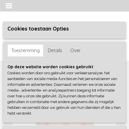
Cookies toestaan Opties
Inloggen
Registreren
UW WINKELWAGEN
Toestemming
Details
Over
Geen producten
(0)
Home
>
Meisjes
>
Shirts / Tunieken / Blouses
>
Blue Seven
Op deze website worden cookies gebruikt
Cookies worden door ons gebruikt voor verkeersanalyse, het
aanbieden van sociale media-functies en het personaliseren van
informatie en advertenties. Daarnaast verlenen we onze sociale
media-, advertentie- en analysepartners toegang tot informatie
over hoe u onze site gebruikt. Zij kunnen deze informatie
gebruiken in combinatie met andere gegevens die zij mogelijk
hebben verzameld door uw gebruik van hun diensten of die u hen
hebt verstrekt.