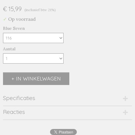
€ 15,99
(inclusief btw 21%)
✓
Op voorraad
Blue Seven
Aantal
IN WINKELWAGEN
Specificaties
Productcode
Reacties
2102-11859
EAN code
4063948