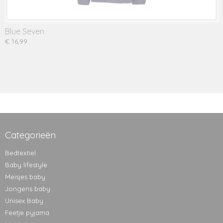
Blue Seven
€ 16,99
Categorieën
Bedtextiel
Baby lifestyle
Meisjes baby
Jongens baby
Unisex Baby
Feetje pyjama