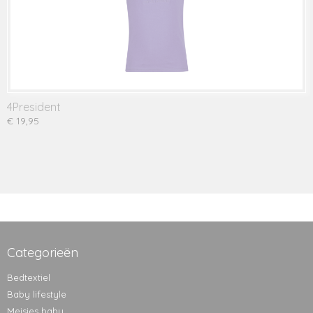
4President
€ 19,95
Categorieën
Bedtextiel
Baby lifestyle
Meisjes baby