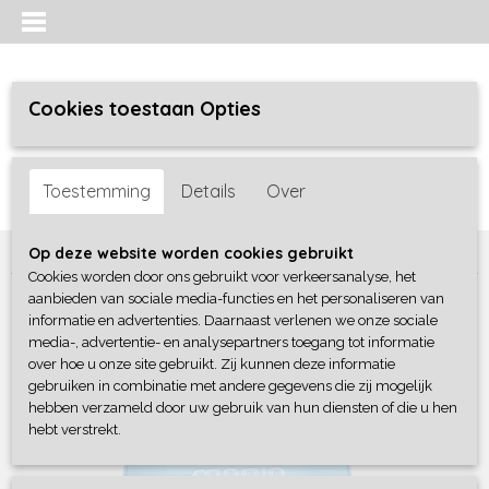
Cookies toestaan Opties
Inloggen
Registreren
UW WINKELWAGEN
Toestemming
Details
Over
Geen producten
(0)
Home
>
Meisjes
>
Shirts / Tunieken / Blouses
>
4President
Op deze website worden cookies gebruikt
Cookies worden door ons gebruikt voor verkeersanalyse, het
aanbieden van sociale media-functies en het personaliseren van
informatie en advertenties. Daarnaast verlenen we onze sociale
media-, advertentie- en analysepartners toegang tot informatie
over hoe u onze site gebruikt. Zij kunnen deze informatie
gebruiken in combinatie met andere gegevens die zij mogelijk
hebben verzameld door uw gebruik van hun diensten of die u hen
hebt verstrekt.