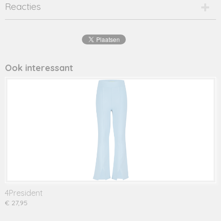
Productcode
Reacties
emma ice-16814
EAN code
8720001
Productcode leverancier
emma ice
Ook interessant
4President
€ 27,95