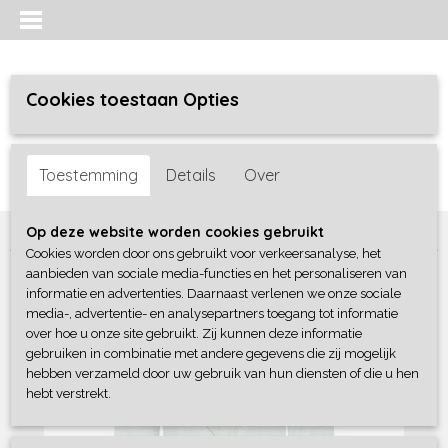
Cookies toestaan Opties
Inloggen
Registreren
UW WINKELWAGEN
Toestemming
Details
Over
Geen producten
(0)
Home
>
Meisjes
>
Truien / sweaters / vesten
>
No Way Monday
Op deze website worden cookies gebruikt
Cookies worden door ons gebruikt voor verkeersanalyse, het
aanbieden van sociale media-functies en het personaliseren van
informatie en advertenties. Daarnaast verlenen we onze sociale
media-, advertentie- en analysepartners toegang tot informatie
over hoe u onze site gebruikt. Zij kunnen deze informatie
gebruiken in combinatie met andere gegevens die zij mogelijk
hebben verzameld door uw gebruik van hun diensten of die u hen
hebt verstrekt.