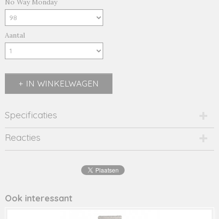
No Way Monday
Aantal
IN WINKELWAGEN
Specificaties
Productcode
Reacties
48118-18191
Productcode leverancier
48118
Ook interessant