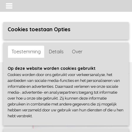
Cookies toestaan Opties
Inloggen
Registreren
UW WINKELWAGEN
Toestemming
Details
Over
Geen producten
(0)
Home
>
Bedtextiel
>
Kussens
>
Silvana Comfort Rood
Op deze website worden cookies gebruikt
Cookies worden door ons gebruikt voor verkeersanalyse, het
aanbieden van sociale media-functies en het personaliseren van
informatie en advertenties. Daarnaast verlenen we onze sociale
media-, advertentie- en analysepartners toegang tot informatie
over hoe u onze site gebruikt. Zij kunnen deze informatie
gebruiken in combinatie met andere gegevens die zij mogelijk
hebben verzameld door uw gebruik van hun diensten of die u hen
hebt verstrekt.