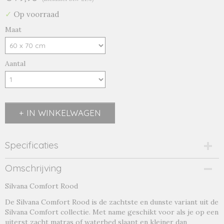
✓
Op voorraad
Maat
Aantal
IN WINKELWAGEN
Specificaties
Productcode
Omschrijving
comfort rood-21465
Silvana Comfort Rood
Productcode leverancier
comfort rood
De Silvana Comfort Rood is de zachtste en dunste variant uit de
Silvana Comfort collectie. Met name geschikt voor als je op een
uiterst zacht matras of waterbed slaapt en kleiner dan