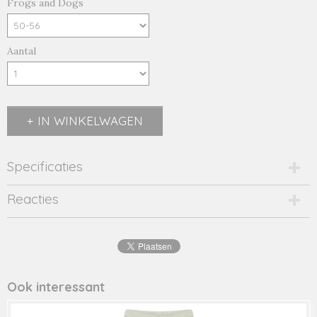
Frogs and Dogs
Aantal
IN WINKELWAGEN
Specificaties
Productcode
Reacties
24034007-21109
EAN code
8716662
Productcode leverancier
24034007
Ook interessant