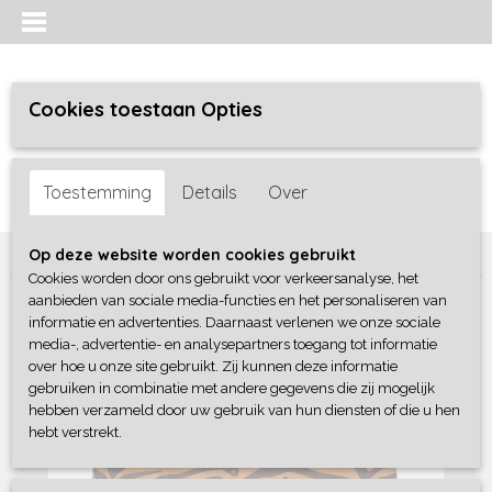
Cookies toestaan Opties
Inloggen
Registreren
UW WINKELWAGEN
Toestemming
Details
Over
Geen producten
(0)
Home
>
Meisjes
>
jurken / rokken/ jumpsuit
>
DJ Dutchjeans
Op deze website worden cookies gebruikt
Cookies worden door ons gebruikt voor verkeersanalyse, het
aanbieden van sociale media-functies en het personaliseren van
informatie en advertenties. Daarnaast verlenen we onze sociale
media-, advertentie- en analysepartners toegang tot informatie
over hoe u onze site gebruikt. Zij kunnen deze informatie
gebruiken in combinatie met andere gegevens die zij mogelijk
hebben verzameld door uw gebruik van hun diensten of die u hen
hebt verstrekt.