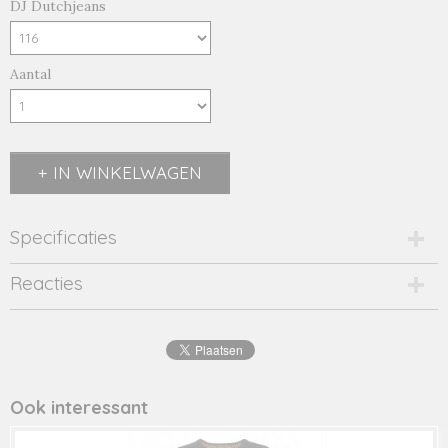
DJ Dutchjeans
Aantal
IN WINKELWAGEN
Specificaties
Productcode
Reacties
42004-12789
EAN code
8719975
Productcode leverancier
42004
Ook interessant