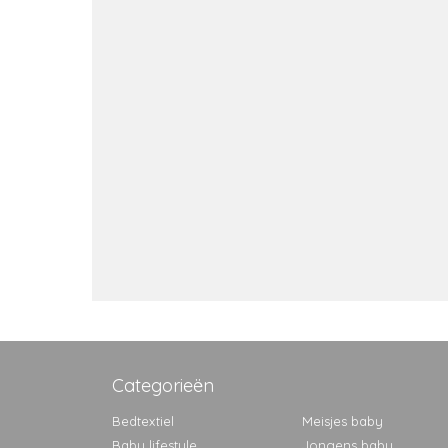
Categorieën
Bedtextiel
Meisjes baby
Baby lifestyle
Jongens baby