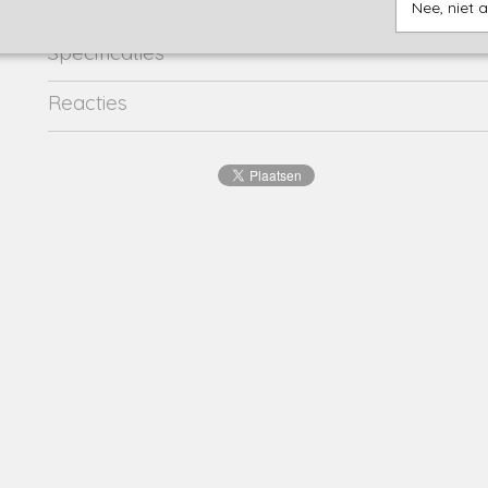
Nee, niet 
Specificaties
Productcode
evelien-16830
Reacties
EAN code
8720001
Productcode leverancier
evelien