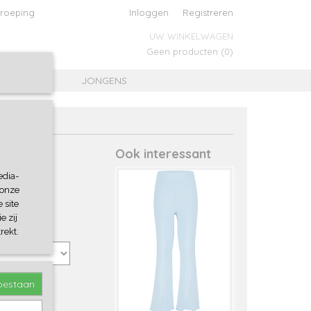
roeping
Inloggen
Registreren
UW WINKELWAGEN
Geen producten
(0)
MEISJES
JONGENS
Ook interessant
edia-
 onze
 site
e zij
rekt.
toestaan