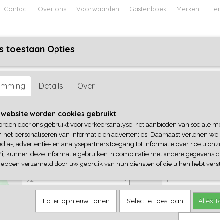
Contact
Over ons
Voorwaarden
Gastenboek
Merken
Her
s toestaan Opties
ABY
JONGENS BABY
UNISEX BABY
FEETJE PYJAMA
sident
emming
Details
Over
4President
 website worden cookies gebruikt
orden door ons gebruikt voor verkeersanalyse, het aanbieden van sociale m
€ 22,95
(inclusief btw 21%)
n het personaliseren van informatie en advertenties. Daarnaast verlenen we
dia-, advertentie- en analysepartners toegang tot informatie over hoe u onze
✓
Op voorraad
Zij kunnen deze informatie gebruiken in combinatie met andere gegevens di
4President
Aantal
hebben verzameld door uw gebruik van hun diensten of die u hen hebt verst
Later opnieuw tonen
Selectie toestaan
Alles 
IN WINKELWAGEN