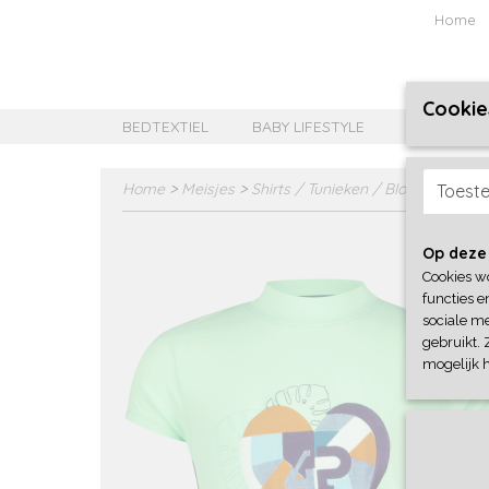
Home
Cookie
BEDTEXTIEL
BABY LIFESTYLE
MEISJES B
Home
>
Meisjes
>
Shirts / Tunieken / Blouses
>
4Pre
Toest
Op deze
Cookies w
functies e
sociale me
gebruikt. 
mogelijk 