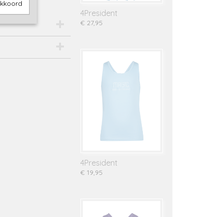
akkoord
4President
€ 27,95
4President
€ 19,95